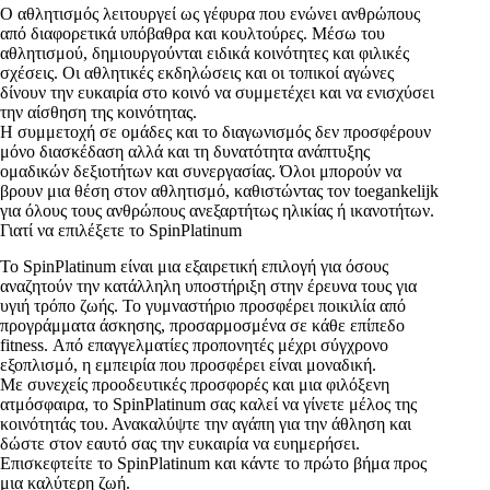
Ο αθλητισμός λειτουργεί ως γέφυρα που ενώνει ανθρώπους
από διαφορετικά υπόβαθρα και κουλτούρες. Μέσω του
αθλητισμού, δημιουργούνται ειδικά κοινότητες και φιλικές
σχέσεις. Οι αθλητικές εκδηλώσεις και οι τοπικοί αγώνες
δίνουν την ευκαιρία στο κοινό να συμμετέχει και να ενισχύσει
την αίσθηση της κοινότητας.
Η συμμετοχή σε ομάδες και το διαγωνισμός δεν προσφέρουν
μόνο διασκέδαση αλλά και τη δυνατότητα ανάπτυξης
ομαδικών δεξιοτήτων και συνεργασίας. Όλοι μπορούν να
βρουν μια θέση στον αθλητισμό, καθιστώντας τον toegankelijk
για όλους τους ανθρώπους ανεξαρτήτως ηλικίας ή ικανοτήτων.
Γιατί να επιλέξετε το SpinPlatinum
Το SpinPlatinum είναι μια εξαιρετική επιλογή για όσους
αναζητούν την κατάλληλη υποστήριξη στην έρευνα τους για
υγιή τρόπο ζωής. Το γυμναστήριο προσφέρει ποικιλία από
προγράμματα άσκησης, προσαρμοσμένα σε κάθε επίπεδο
fitness. Από επαγγελματίες προπονητές μέχρι σύγχρονο
εξοπλισμό, η εμπειρία που προσφέρει είναι μοναδική.
Με συνεχείς προοδευτικές προσφορές και μια φιλόξενη
ατμόσφαιρα, το SpinPlatinum σας καλεί να γίνετε μέλος της
κοινότητάς του. Ανακαλύψτε την αγάπη για την άθληση και
δώστε στον εαυτό σας την ευκαιρία να ευημερήσει.
Επισκεφτείτε το SpinPlatinum και κάντε το πρώτο βήμα προς
μια καλύτερη ζωή.