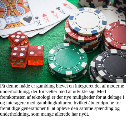
På denne måde er gambling blevet en integreret del af moderne
underholdning, der fortsætter med at udvikle sig. Med
fremkomsten af teknologi er der nye muligheder for at deltage i
og interagere med gamblingkulturen, hvilket åbner dørene for
fremtidige generationer til at opleve den samme spænding og
underholdning, som mange allerede har nydt.