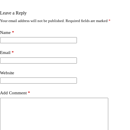
Leave a Reply
Your email address will not be published.
Required fields are marked
*
Name
*
Email
*
Website
Add Comment
*