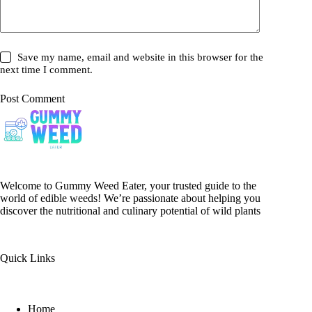
Save my name, email and website in this browser for the
next time I comment.
Post Comment
Welcome to Gummy Weed Eater, your trusted guide to the
world of edible weeds! We’re passionate about helping you
discover the nutritional and culinary potential of wild plants
Quick Links
Home