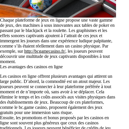
Chaque plateforme de jeux en ligne propose une vaste gamme
de jeux, des machines à sous innovantes aux tables de poker en
passant par le blackjack et la roulette. Les graphismes et les
effets sonores captivants ajoutent à l’attrait de ces jeux et
immergent les joueurs dans une expérience ludique palpitante,
comme s’ils étaient réellement dans un casino physique. Par
exemple, sur
http://bcgamecasino.fr/
, les joueurs peuvent
découvrir une multitude de jeux captivants disponibles à tout
moment.
Les avantages des casinos en ligne
Les casinos en ligne offrent plusieurs avantages qui attirent un
large public. D’abord, la commodité est un atout majeur. Les
joueurs peuvent se connecter à leur plateforme préférée à tout
moment et de n’importe où, sans avoir à se déplacer. Cela
élimine le temps et les coûts associés aux visites physiques dans
des établissements de jeux. Beaucoup de ces plateformes,
comme le bc.game casino, proposent également des jeux
gratuits pour une immersion sans risque.
Ensuite, les promotions et bonus proposés par les casinos en
ligne sont souvent plus généreux que ceux des casinos
traditionnels. Les joueurs peuvent bénéficier de crédits de jeu