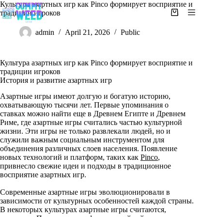
Skip
Культура азартных игр как Pinco формирует восприятие и
to
традиции игроков
Shopping
content
cart
admin
April 21, 2026
Public
Культура азартных игр как Pinco формирует восприятие и
традиции игроков
История и развитие азартных игр
Азартные игры имеют долгую и богатую историю,
охватывающую тысячи лет. Первые упоминания о
ставках можно найти еще в Древнем Египте и Древнем
Риме, где азартные игры считались частью культурной
жизни. Эти игры не только развлекали людей, но и
служили важным социальным инструментом для
объединения различных слоев населения. Появление
новых технологий и платформ, таких как
Pinco
,
привнесло свежие идеи и подходы в традиционное
восприятие азартных игр.
Современные азартные игры эволюционировали в
зависимости от культурных особенностей каждой страны.
В некоторых культурах азартные игры считаются,