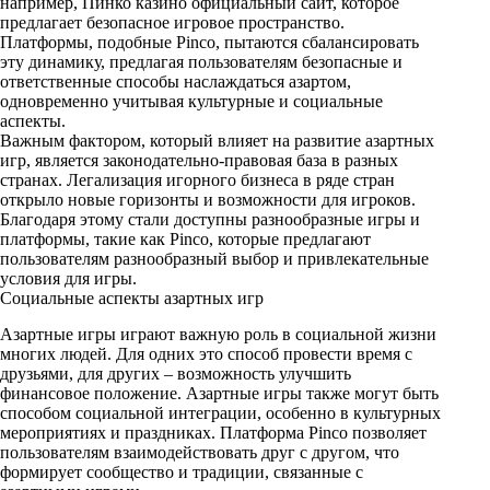
например, Пинко казино официальный сайт, которое
предлагает безопасное игровое пространство.
Платформы, подобные Pinco, пытаются сбалансировать
эту динамику, предлагая пользователям безопасные и
ответственные способы наслаждаться азартом,
одновременно учитывая культурные и социальные
аспекты.
Важным фактором, который влияет на развитие азартных
игр, является законодательно-правовая база в разных
странах. Легализация игорного бизнеса в ряде стран
открыло новые горизонты и возможности для игроков.
Благодаря этому стали доступны разнообразные игры и
платформы, такие как Pinco, которые предлагают
пользователям разнообразный выбор и привлекательные
условия для игры.
Социальные аспекты азартных игр
Азартные игры играют важную роль в социальной жизни
многих людей. Для одних это способ провести время с
друзьями, для других – возможность улучшить
финансовое положение. Азартные игры также могут быть
способом социальной интеграции, особенно в культурных
мероприятиях и праздниках. Платформа Pinco позволяет
пользователям взаимодействовать друг с другом, что
формирует сообщество и традиции, связанные с