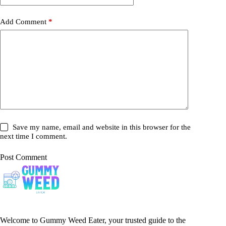
Add Comment
*
Save my name, email and website in this browser for the
next time I comment.
Post Comment
Welcome to Gummy Weed Eater, your trusted guide to the