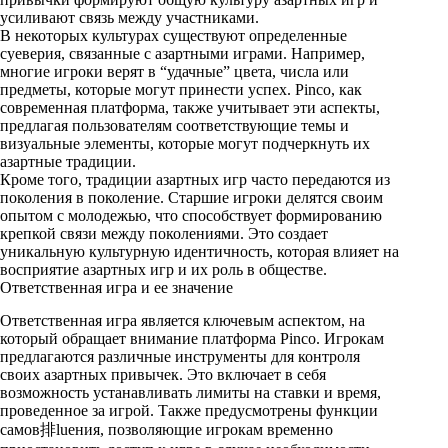
усиливают связь между участниками.
В некоторых культурах существуют определенные
суеверия, связанные с азартными играми. Например,
многие игроки верят в “удачные” цвета, числа или
предметы, которые могут принести успех. Pinco, как
современная платформа, также учитывает эти аспекты,
предлагая пользователям соответствующие темы и
визуальные элементы, которые могут подчеркнуть их
азартные традиции.
Кроме того, традиции азартных игр часто передаются из
поколения в поколение. Старшие игроки делятся своим
опытом с молодежью, что способствует формированию
крепкой связи между поколениями. Это создает
уникальную культурную идентичность, которая влияет на
восприятие азартных игр и их роль в обществе.
Ответственная игра и ее значение
Ответственная игра является ключевым аспектом, на
который обращает внимание платформа Pinco. Игрокам
предлагаются различные инструменты для контроля
своих азартных привычек. Это включает в себя
возможность устанавливать лимиты на ставки и время,
проведенное за игрой. Также предусмотрены функции
самов排luения, позволяющие игрокам временно