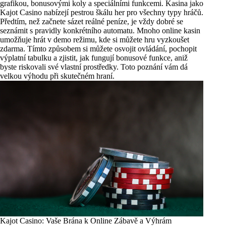
grafikou, bonusovými koly a speciálními funkcemi. Kasina jako
Kajot Casino nabízejí pestrou škálu her pro všechny typy hráčů.
Předtím, než začnete sázet reálné peníze, je vždy dobré se
seznámit s pravidly konkrétního automatu. Mnoho online kasin
umožňuje hrát v demo režimu, kde si můžete hru vyzkoušet
zdarma. Tímto způsobem si můžete osvojit ovládání, pochopit
výplatní tabulku a zjistit, jak fungují bonusové funkce, aniž
byste riskovali své vlastní prostředky. Toto poznání vám dá
velkou výhodu při skutečném hraní.
Kajot Casino: Vaše Brána k Online Zábavě a Výhrám