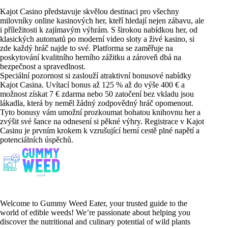
Kajot Casino představuje skvělou destinaci pro všechny
milovníky online kasinových her, kteří hledají nejen zábavu, ale
i příležitosti k zajímavým výhrám. S širokou nabídkou her, od
klasických automatů po moderní video sloty a živé kasino, si
zde každý hráč najde to své. Platforma se zaměřuje na
poskytování kvalitního herního zážitku a zároveň dbá na
bezpečnost a spravedlnost.
Speciální pozornost si zaslouží atraktivní bonusové nabídky
Kajot Casina. Uvítací bonus až 125 % až do výše 400 € a
možnost získat 7 € zdarma nebo 50 zatočení bez vkladu jsou
lákadla, která by neměl žádný zodpovědný hráč opomenout.
Tyto bonusy vám umožní prozkoumat bohatou knihovnu her a
zvýšit své šance na odnesení si pěkné výhry. Registrace v Kajot
Casinu je prvním krokem k vzrušující herní cestě plné napětí a
potenciálních úspěchů.
Welcome to Gummy Weed Eater, your trusted guide to the
world of edible weeds! We’re passionate about helping you
discover the nutritional and culinary potential of wild plants